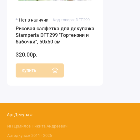
Нет в наличии
Код товара: DFT299
Рисовая салфетка для декупажа
Stamperia DFT299 "Гортензии и
бабочки", 50х50 см
320.00р.
Купить
АртДекупаж
ИП Ермилов Никита Андреевич
Артедкупаж 2011 - 2026