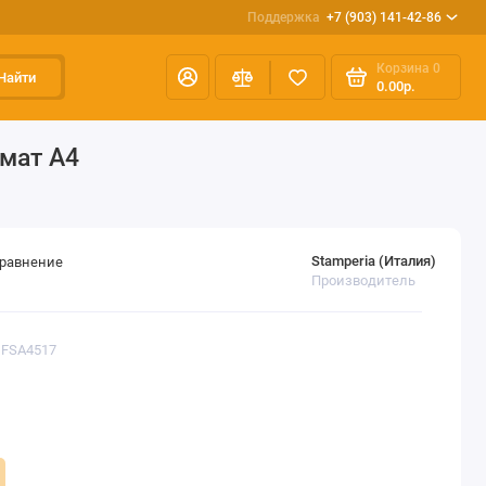
Поддержка
+7 (903) 141-42-86
Корзина
0
Найти
0.00р.
рмат А4
Stamperia (Италия)
сравнение
Производитель
DFSA4517