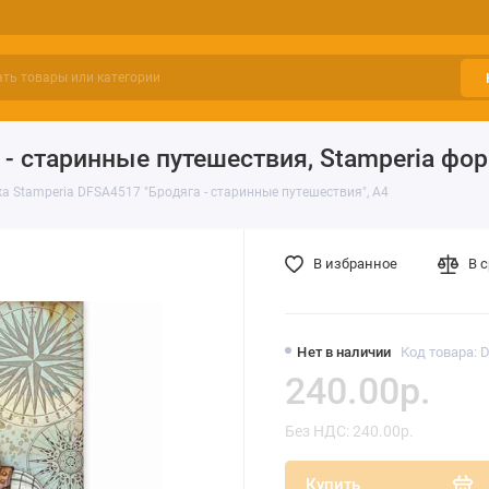
 - старинные путешествия, Stamperia фо
а Stamperia DFSA4517 "Бродяга - старинные путешествия", А4
В избранное
В 
Нет в наличии
Код товара: 
240.00р.
Без НДС: 240.00р.
Купить