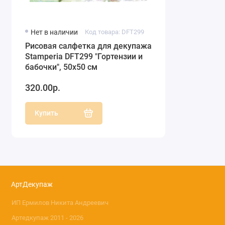
Нет в наличии
Код товара: DFT299
Рисовая салфетка для декупажа
Stamperia DFT299 "Гортензии и
бабочки", 50х50 см
320.00р.
Купить
АртДекупаж
ИП Ермилов Никита Андреевич
Артедкупаж 2011 - 2026