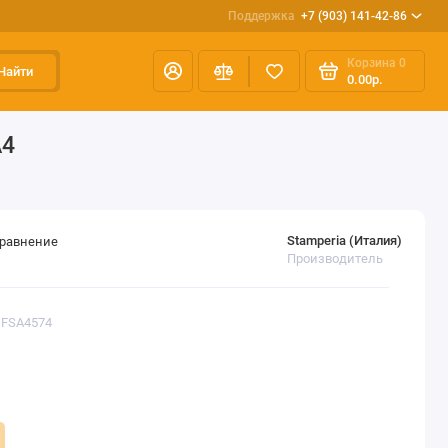
Поддержка
+7 (903) 141-42-86
Корзина
0
Найти
0.00р.
А4
Stamperia (Италия)
сравнение
Производитель
DFSA4574