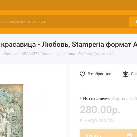
красавица - Любовь, Stamperia формат 
а Stamperia DFSA4574 "Спящая красавица - Любовь", формат А4
В избранное
В 
Нет в наличии
Код товара: 
280.00р.
Без НДС: 280.00р.
Купить