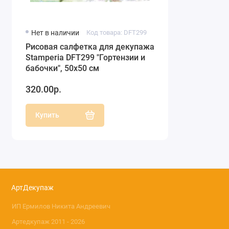
Нет в наличии
Код товара: DFT299
Рисовая салфетка для декупажа
Stamperia DFT299 "Гортензии и
бабочки", 50х50 см
320.00р.
Купить
АртДекупаж
ИП Ермилов Никита Андреевич
Артедкупаж 2011 - 2026