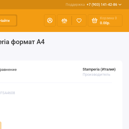
Поддержка
+7 (903) 141-42-86
Корзина
0
Найти
0.00р.
eria формат А4
Stamperia (Италия)
сравнение
Производитель
DFSA4608