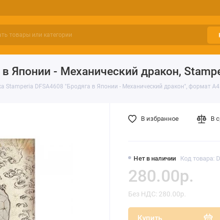
 в Японии - Механический дракон, Stamp
а Stamperia DFSA4608 "Бродяга в Японии - Механический дракон", формат А4
В избранное
В 
Нет в наличии
Код товара: 
280.00р.
Без НДС: 280.00р.
Купить