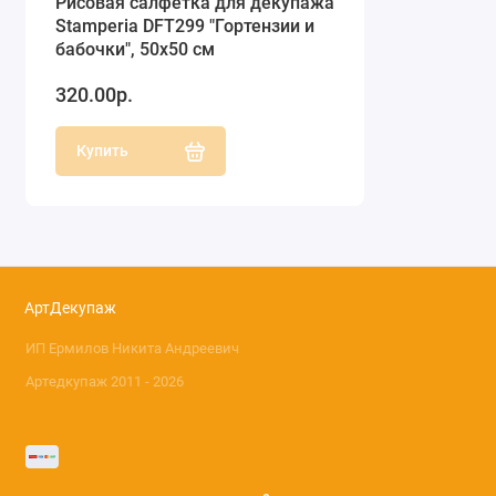
Рисовая салфетка для декупажа
Stamperia DFT299 "Гортензии и
бабочки", 50х50 см
320.00р.
Купить
АртДекупаж
ИП Ермилов Никита Андреевич
Артедкупаж 2011 - 2026