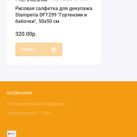
Нет в наличии
Рисовая салфетка для декупажа
Stamperia DFT299 "Гортензии и
бабочки", 50х50 см
320.00р.
Купить
АртДекупаж
ИП Ермилов Никита Андреевич
Артедкупаж 2011 - 2026