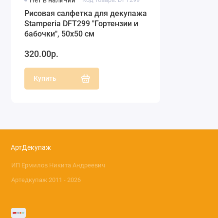
Нет в наличии
Рисовая салфетка для декупажа
Stamperia DFT299 "Гортензии и
бабочки", 50х50 см
320.00р.
Купить
АртДекупаж
ИП Ермилов Никита Андреевич
Артедкупаж 2011 - 2026