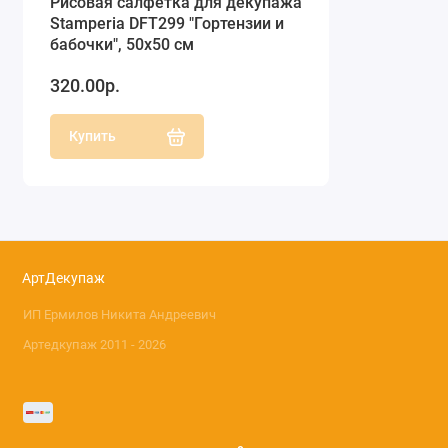
Рисовая салфетка для декупажа
Stamperia DFT299 "Гортензии и
бабочки", 50х50 см
320.00р.
Купить
АртДекупаж
ИП Ермилов Никита Андреевич
Артедкупаж 2011 - 2026