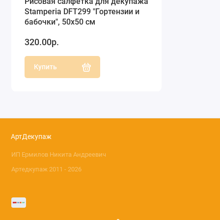
Рисовая салфетка для декупажа
Stamperia DFT299 "Гортензии и
бабочки", 50х50 см
320.00р.
Купить
АртДекупаж
ИП Ермилов Никита Андреевич
Артедкупаж 2011 - 2026