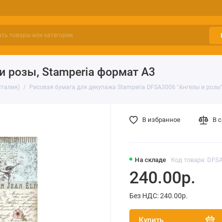
и розы, Stamperia формат А3
Италия)
Рисовая бумага для декупажа Stamperia DFSA3006 "Ангелы и розы"
В избранное
В 
На складе
Код товара: DFS
240.00р.
Без НДС: 240.00р.
Купить