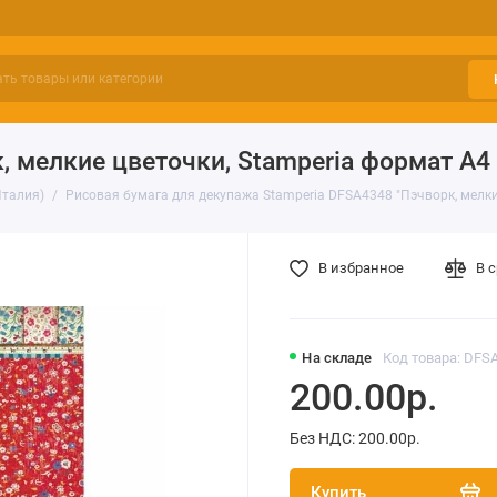
, мелкие цветочки, Stamperia формат А4
Италия)
Рисовая бумага для декупажа Stamperia DFSA4348 "Пэчворк, мелки
В избранное
В 
На складе
Код товара: DFS
200.00р.
Без НДС: 200.00р.
Купить