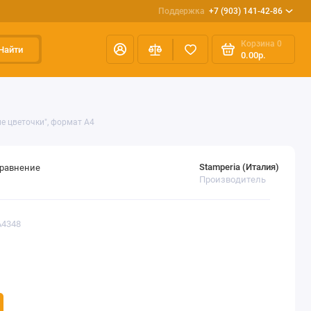
Поддержка
+7 (903) 141-42-86
Корзина
0
Найти
0.00р.
е цветочки", формат А4
Stamperia (Италия)
сравнение
Производитель
A4348