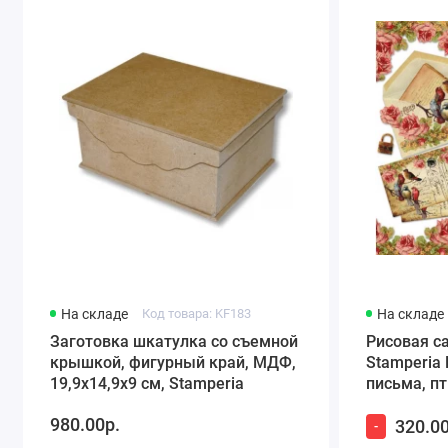
На складе
Код товара: KF183
На складе
Заготовка шкатулка со съемной
Рисовая с
крышкой, фигурный край, МДФ,
Stamperia
19,9х14,9х9 см, Stamperia
письма, пт
980.00р.
320.00
-