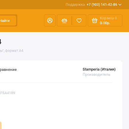
Поддержка
+7 (903) 141-42-86
Корзина
0
Найти
0.00р.
4
ы", формат А4
Stamperia (Италия)
сравнение
Производитель
DFSA4189