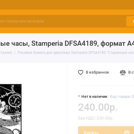
ые часы, Stamperia DFSA4189, формат А
Италия)
Рисовая бумага для декупажа Stamperia DFSA4189 "Старинные час
В избранное
В 
Нет в наличии
Код товара: 
240.00р.
Без НДС: 240.00р.
Купить