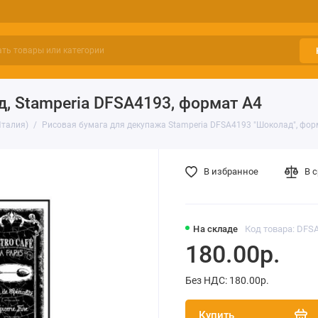
, Stamperia DFSA4193, формат А4
Италия)
Рисовая бумага для декупажа Stamperia DFSA4193 "Шоколад", фор
В избранное
В 
На складе
Код товара: DFS
180.00р.
Без НДС: 180.00р.
Купить