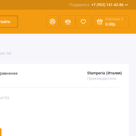
Поддержка
+7 (903) 141-42-86
Корзина
0
Найти
0.00р.
мат А4
Stamperia (Италия)
сравнение
Производитель
A4193