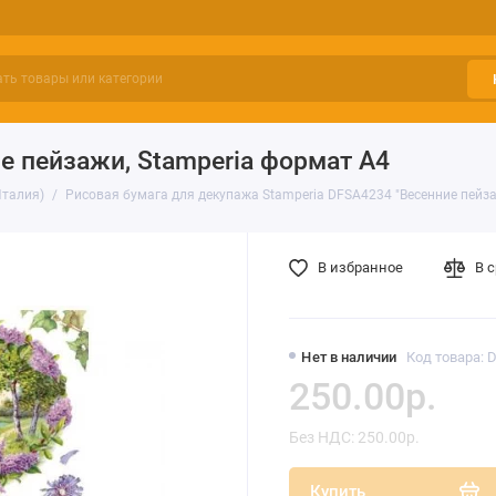
е пейзажи, Stamperia формат А4
Италия)
Рисовая бумага для декупажа Stamperia DFSA4234 "Весенние пейз
В избранное
В 
Нет в наличии
Код товара: 
250.00р.
Без НДС: 250.00р.
Купить