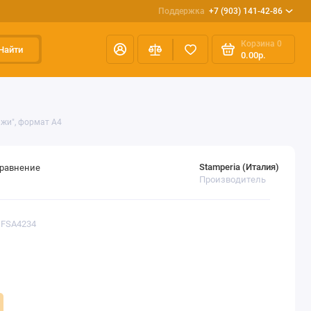
Поддержка
+7 (903) 141-42-86
Корзина
0
Найти
0.00р.
ажи", формат А4
Stamperia (Италия)
сравнение
Производитель
DFSA4234