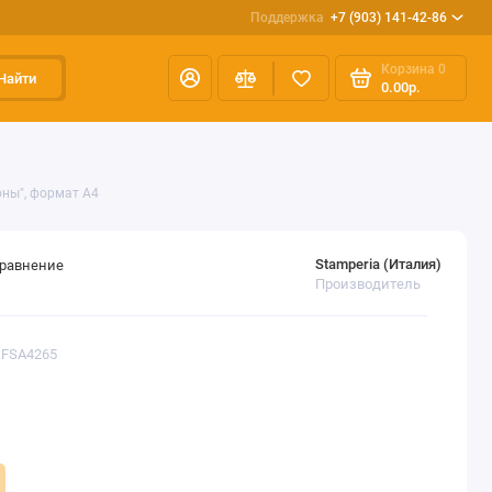
Поддержка
+7 (903) 141-42-86
Корзина
0
Найти
0.00р.
оны", формат А4
Stamperia (Италия)
сравнение
Производитель
DFSA4265