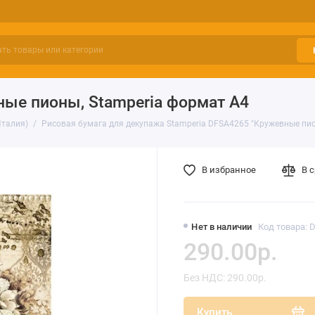
ные пионы, Stamperia формат А4
Италия)
Рисовая бумага для декупажа Stamperia DFSA4265 "Кружевные пи
В избранное
В 
Нет в наличии
Код товара: 
290.00р.
Без НДС: 290.00р.
Купить