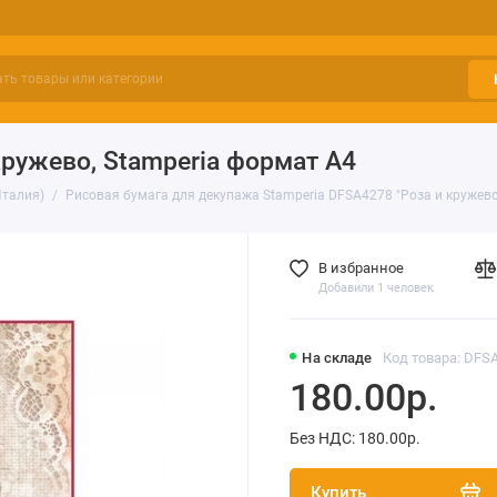
кружево, Stamperia формат А4
Италия)
Рисовая бумага для декупажа Stamperia DFSA4278 "Роза и кружево
В избранное
Добавили 1 человек
На складе
Код товара: DFS
180.00р.
Без НДС: 180.00р.
Купить