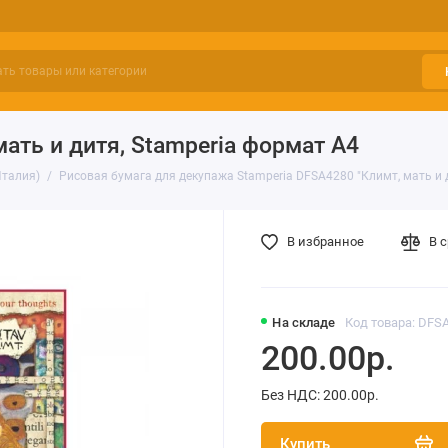
ать и дитя, Stamperia формат А4
Италия)
Рисовая бумага для декупажа Stamperia DFSA4280 "Климт, мать и 
В избранное
В 
На складе
Код товара: DFS
200.00р.
Без НДС: 200.00р.
Купить