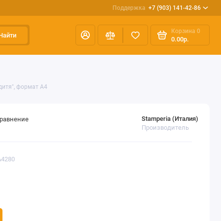
Поддержка
+7 (903) 141-42-86
Корзина
0
Найти
0.00р.
дитя", формат А4
Stamperia (Италия)
сравнение
Производитель
A4280