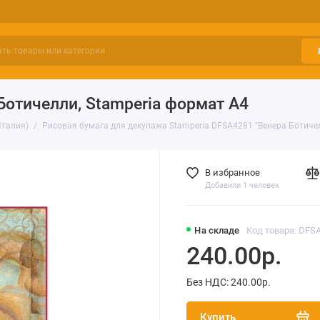
Ботичелли, Stamperia формат А4
Италия)
Рисовая бумага для декупажа Stamperia DFSA4281 "Венера Ботиче
В избранное
Добавили 1 человек
На складе
Код товара: DFS
240.00р.
Без НДС: 240.00р.
Купить