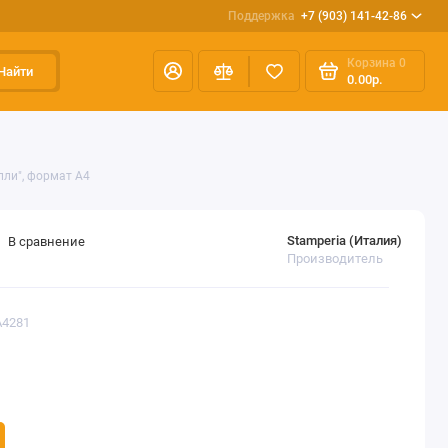
Поддержка
+7 (903) 141-42-86
Корзина
0
Найти
0.00р.
лли", формат А4
Stamperia (Италия)
В сравнение
Производитель
A4281