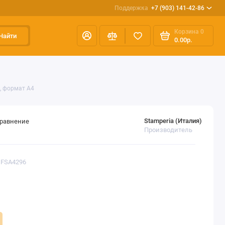
Поддержка
+7 (903) 141-42-86
Корзина
0
Найти
0.00р.
, формат А4
Stamperia (Италия)
сравнение
Производитель
DFSA4296