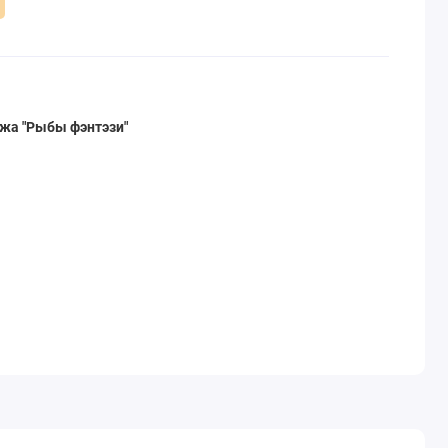
жа "
Рыбы фэнтэзи
"