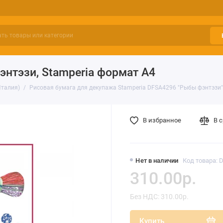
нтэзи, Stamperia формат А4
Италия)
Рисовая бумага для декупажа Stamperia DFSA4296 "Рыбы фэнтэзи"
В избранное
В 
Нет в наличии
Код товара: 
310.00р.
Без НДС: 310.00р.
Купить