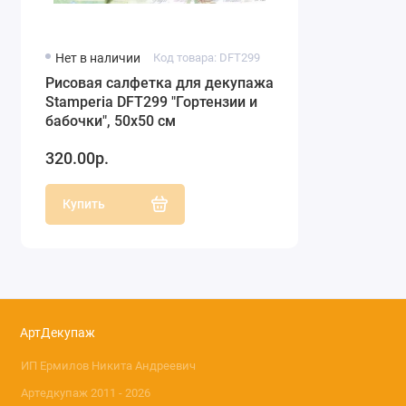
Нет в наличии
Код товара: DFT299
Рисовая салфетка для декупажа
Stamperia DFT299 "Гортензии и
бабочки", 50х50 см
320.00р.
Купить
АртДекупаж
ИП Ермилов Никита Андреевич
Артедкупаж 2011 - 2026