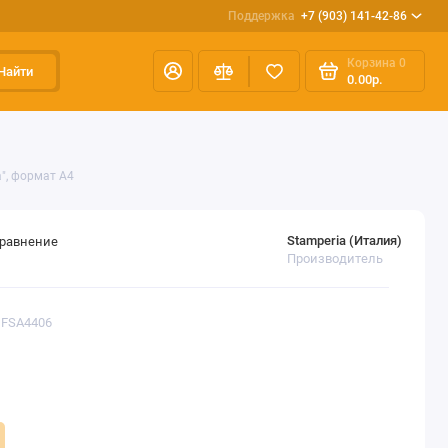
Поддержка
+7 (903) 141-42-86
Корзина
0
Найти
0.00р.
", формат А4
Stamperia (Италия)
сравнение
Производитель
DFSA4406