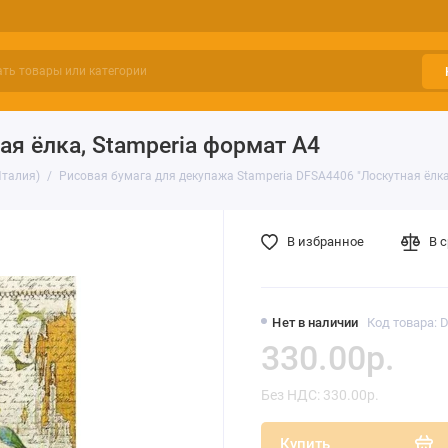
ая ёлка, Stamperia формат А4
Италия)
Рисовая бумага для декупажа Stamperia DFSA4406 "Лоскутная ёлка
В избранное
В 
Нет в наличии
Код товара: 
330.00р.
Без НДС: 330.00р.
Купить