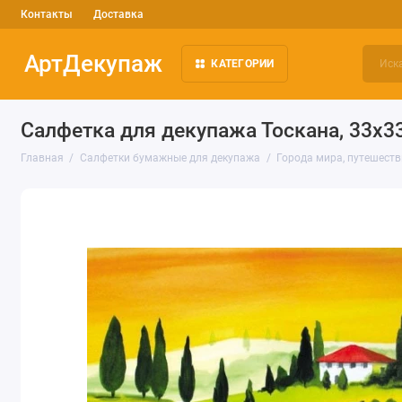
Контакты
Доставка
АртДекупаж
КАТЕГОРИИ
Салфетка для декупажа Тоскана, 33х3
Главная
Салфетки бумажные для декупажа
Города мира, путешест