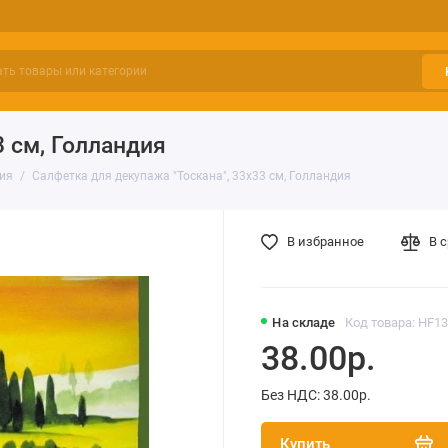
3 см, Голландия
вия
Салфетка для декупажа "Тоскана", 33х33 см, Голландия
В избранное
В 
На складе
Код товара: HF1
38.00р.
Без НДС: 38.00р.
Купить