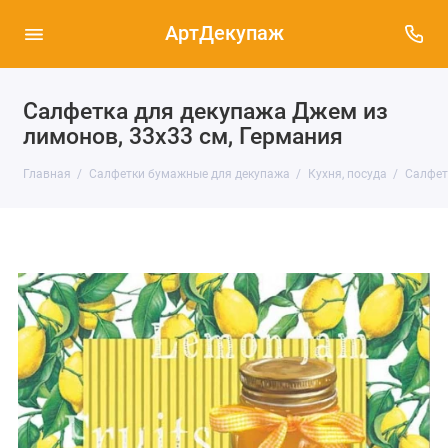
АртДекупаж
Салфетка для декупажа Джем из
лимонов, 33х33 см, Германия
Главная
Салфетки бумажные для декупажа
Кухня, посуда
Салфет