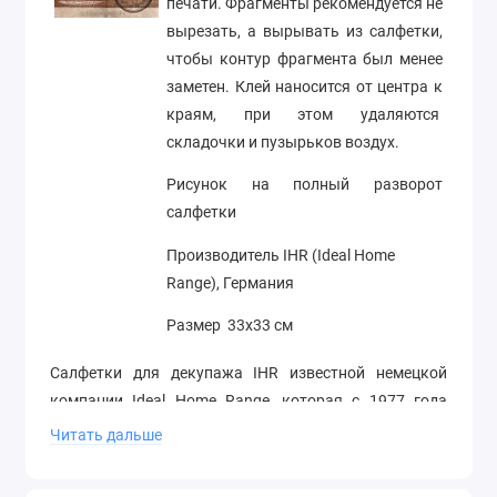
печати. Фрагменты рекомендуется не
вырезать, а вырывать из салфетки,
чтобы контур фрагмента был менее
заметен. Клей наносится от центра к
краям, при этом удаляются
складочки и пузырьков воздух.
Рисунок на полный разворот
салфетки
Производитель IHR (Ideal Home
Range), Германия
Размер 33х33 см
Салфетки для декупажа IHR известной немецкой
компании Ideal Home Range, которая с 1977 года
специализируется на производстве салфеток и
Читать дальше
аксессуаров для дома, отличаются прекрасным
качеством бумаги, четкостью печати, яркими