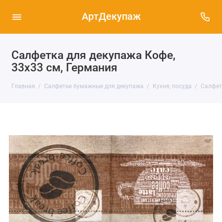
АртДекупаж
Салфетка для декупажа Кофе,
33х33 см, Германия
Главная
Салфетки бумажные для декупажа
Кухня, посуда
Салфетк