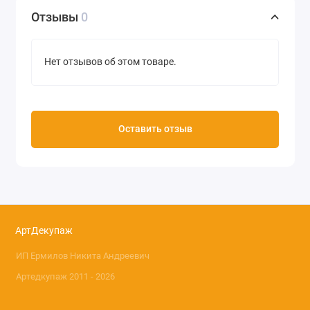
насыщенными рисунками и большим разнообразием
Отзывы
0
сюжетов.
Нет отзывов об этом товаре.
Оставить отзыв
АртДекупаж
ИП Ермилов Никита Андреевич
Артедкупаж 2011 - 2026