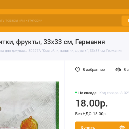
тки, фрукты, 33х33 см, Германия
ка для декупажа S0297A "Коктейли, напитки, фрукты", 33х33 см, Германия
В избранное
В 
На складе
Код товара: S-02
18.00р.
Без НДС: 18.00р.
Купить