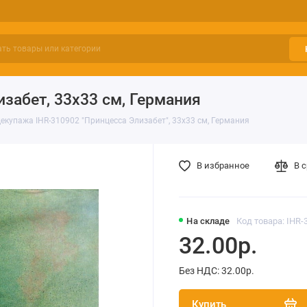
забет, 33х33 см, Германия
екупажа IHR-310902 "Принцесса Элизабет", 33х33 см, Германия
В избранное
В 
На складе
Код товара: IHR-
32.00р.
Без НДС: 32.00р.
Купить