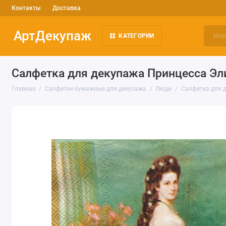
Контакты
Доставка
АртДекупаж
КАТЕГОРИИ
Салфетка для декупажа Принцесса Эли
Главная
Салфетки бумажные для декупажа
Люди
Салфетка для д