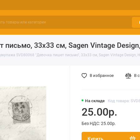
письмо, 33х33 см, Sagen Vintage Design
екупажа SVD80068 "Девочка пишет письмо", 33х33 см, Sagen Vintage Design, 
В избранное
В 
На складе
Код товара: SVD
25.00р.
Без НДС: 25.00р.
Купить