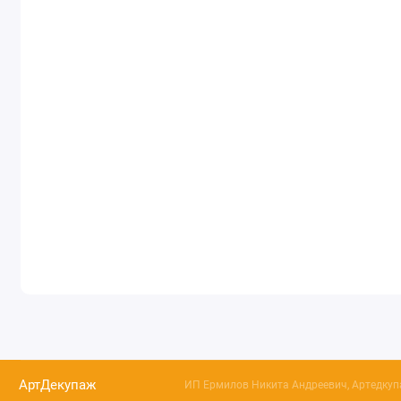
АртДекупаж
ИП Ермилов Никита Андреевич, Артедкупа