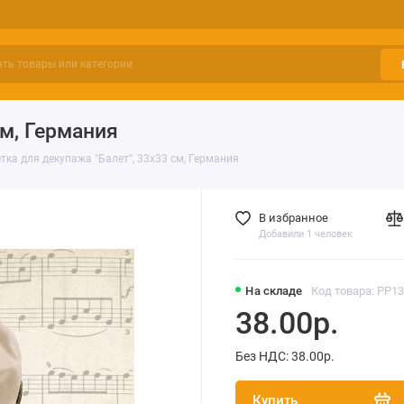
см, Германия
тка для декупажа "Балет", 33х33 см, Германия
В избранное
Добавили 1 человек
На складе
Код товара: PP1
38.00р.
Без НДС: 38.00р.
Купить