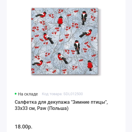
Города мира, путешествия (78)
Морская тематика (66)
Любовь, свадьба (74)
Разное (63)
Детство, игрушки, рисунки для детей (118)
На складе
Код товара: SDL012500
Салфетка для декупажа "Зимние птицы",
33х33 см, Paw (Польша)
18.00р.