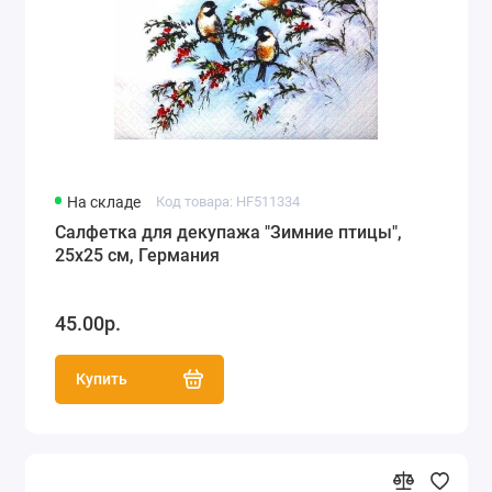
Цветы, растения (787)
Животный мир (387)
Люди (114)
Вино и виноград (26)
На складе
Код товара: HF511334
Кухня, посуда (141)
Салфетка для декупажа "Зимние птицы",
25х25 см, Германия
Оливки и оливковое масло (15)
45.00р.
Музыка, танцы (13)
Салфетки с этническими мотивами (50)
Купить
Сад, огород, сельская жизнь (30)
Ангелы, купидоны, феи (47)