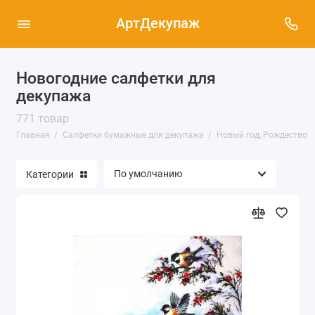
АртДекупаж
Новогодние салфетки для
Новый год, Рождество (771)
декупажа
771 товар
Салфетки для декупажа - новые поступления
(133)
Главная
Салфетки бумажные для декупажа
Новый год, Рождество
Салфетки новогодние - новое поступление
(139)
Категории
Пасхальная тема (103)
Салфетки Sagen Vintage Design, Норвегия
(109)
Узоры, орнаменты, фоны (241)
Ягоды, орехи, овощи, фрукты, грибы (91)