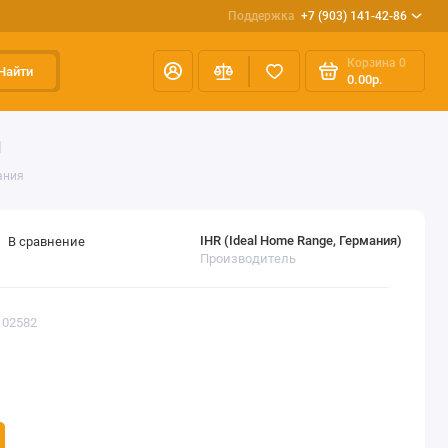
Поддержка
+7 (903) 141-42-86
Корзина
0
Найти
0.00р.
я
ания
IHR (Ideal Home Range, Германия)
В сравнение
Производитель
102582