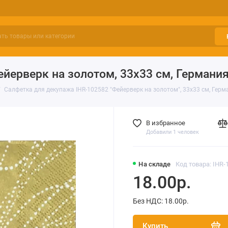
йерверк на золотом, 33х33 см, Германи
Салфетка для декупажа IHR-102582 "Фейерверк на золотом", 33х33 см, Герм
В избранное
Добавили 1 человек
На складе
Код товара: IHR-
18.00р.
Без НДС: 18.00р.
Купить