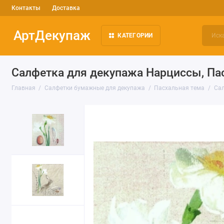
Контакты
Доставка
АртДекупаж
КАТЕГОРИИ
Салфетка для декупажа Нарциссы, Пас
Главная
Салфетки бумажные для декупажа
Пасхальная тема
Сал