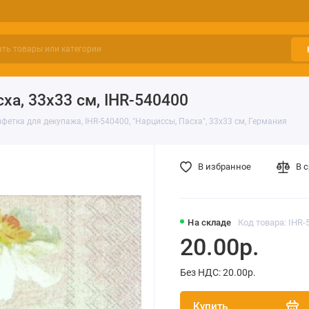
ха, 33х33 см, IHR-540400
фетка для декупажа, IHR-540400, "Нарциссы, Пасха", 33х33 см, Германия
В избранное
В 
На складе
Код товара: IHR-
20.00р.
Без НДС: 20.00р.
Купить