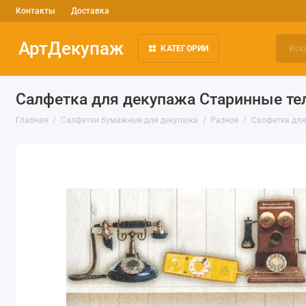
Контакты
Доставка
АртДекупаж
КАТЕГОРИИ
Салфетка для декупажа Старинные тел
Главная
Салфетки бумажные для декупажа
Разное
Салфетка для