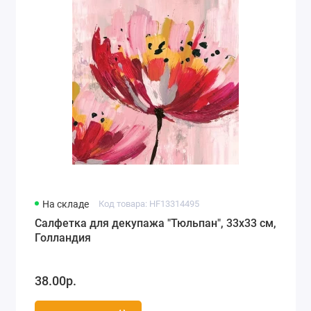
Города мира, путешествия (78)
Морская тематика (66)
Любовь, свадьба (74)
Разное (63)
Детство, игрушки, рисунки для детей (118)
На складе
Код товара: HF13314495
Салфетка для декупажа "Тюльпан", 33х33 см,
Голландия
38.00р.