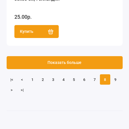
25.00р.
Купить
Показать больше
|<
<
1
2
3
4
5
6
7
8
9
>
>|