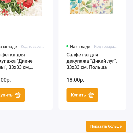
а складе
Код товара: SDL000300
На складе
Код товара: SDL130900
лфетка для
Салфетка для
купажа "Дикие
декупажа "Дикий луг",
зы", 33х33 см,
33х33 см, Польша
льша
.00р.
18.00р.
Купить
Купить
Показать больше