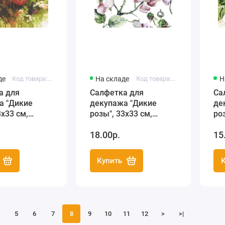
де
Код товара: HF13306230
На складе
Код товара: SDL089500
Н
а для
Салфетка для
Са
а "Дикие
декупажа "Дикие
де
3х33 см,
розы", 33х33 см,
ро
e
Польша
По
18.00р.
15
Купить
5
6
7
8
9
10
11
12
>
>|