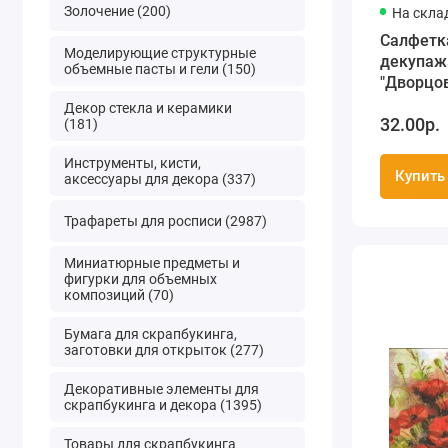
Золочение (200)
На скла
Салфетк
Моделирующие структурные
декупаж
объемные пасты и гели (150)
"Дворцо
фреско",
Декор стекла и керамики
32.00р.
Nuova R2
(181)
Инструменты, кисти,
Купить
аксессуары для декора (337)
Трафареты для росписи (2987)
Миниатюрные предметы и
фигурки для объемных
композиций (70)
Бумага для скрапбукинга,
заготовки для открыток (277)
Декоративные элементы для
скрапбукинга и декора (1395)
Товары для скрапбукинга