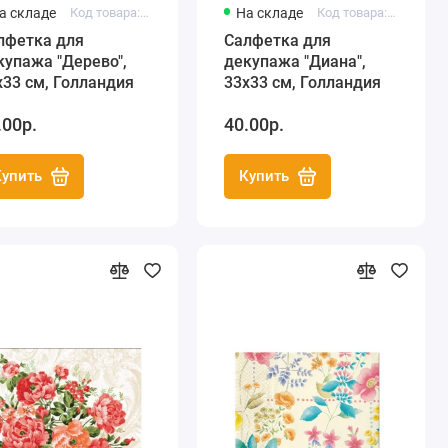
а складе
Код товара: HF13314025
На складе
Код товара: HF13313205
лфетка для
Салфетка для
купажа "Дерево",
декупажа "Диана",
х33 см, Голландия
33х33 см, Голландия
.00р.
40.00р.
Купить
Купить