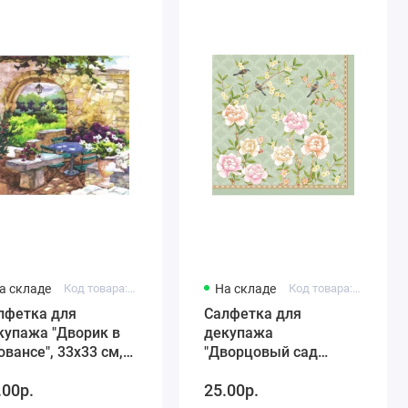
а складе
Код товара: TF344622
На складе
Код товара: HFPALA
лфетка для
Салфетка для
купажа "Дворик в
декупажа
овансе", 33х33 см,
"Дворцовый сад
рмания
аква", 33х33 см, Nuova
.00р.
25.00р.
R2S (Италия)