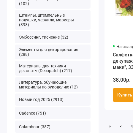
(102)
Штампы, штемпельные
подушки, чернила, маркеры
(398)
Эмбоссинг, тиснение (32)
На скла
Элементы для декорирования
Салфетк
(288)
декупаж
Материалы для техники
маки", 3
декопатч (Decopatch) (217)
Ambient
38.00р.
Литература, обучающие
материалы по рукоделию (12)
Купить
Новый год 2025 (2913)
Cadence (751)
|<
<
4
Calambour (387)