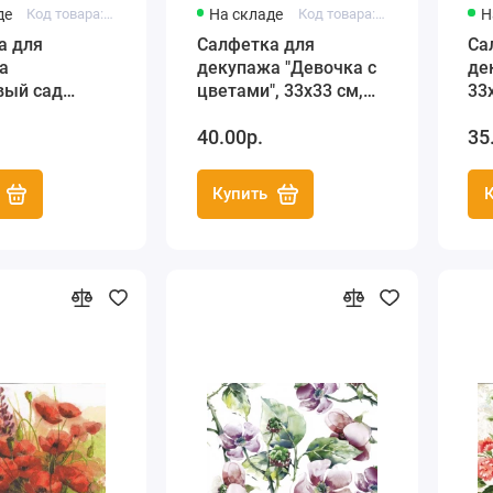
де
Код товара: HFPALF
На складе
Код товара: HF211722
Н
а для
Салфетка для
Са
а
декупажа "Девочка с
де
вый сад
цветами", 33х33 см,
33
 33х33 см,
Германия
40.00р.
35
S (Италия)
Купить