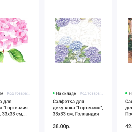
де
Код товара: PP1333260
На складе
Код товара: HF13310195
Н
а для
Салфетка для
Са
а "Гортензия
декупажа "Гортензия",
де
, 33х33 см,
33х33 см, Голландия
Пр
я
Ге
38.00р.
42