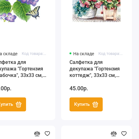
а складе
Код товара: PP1333741
На складе
Код товара: HF211603
лфетка для
Салфетка для
купажа "Гортензия
декупажа "Гортензия
бабочка", 33х33 см,
коттедж", 33х33 см,
рмания
Германия
.00р.
45.00р.
Купить
Купить