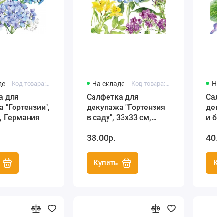
де
Код товара: PP1332377
На складе
Код товара: PP1332374
Н
а для
Салфетка для
Са
 "Гортензии",
декупажа "Гортензия
де
, Германия
в саду", 33х33 см,
и 
Германия
Ге
38.00р.
40
Купить