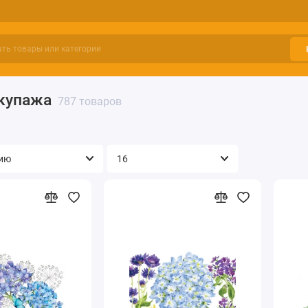
купажа
787 товаров