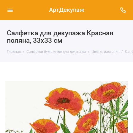
АртДекупаж
Салфетка для декупажа Красная
поляна, 33х33 см
Главная
Салфетки бумажные для декупажа
Цветы, растения
Салф