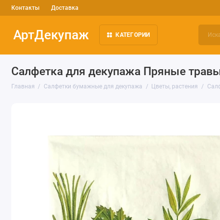
Контакты
Доставка
АртДекупаж
КАТЕГОРИИ
Салфетка для декупажа Пряные травы,
Главная
Салфетки бумажные для декупажа
Цветы, растения
Салф