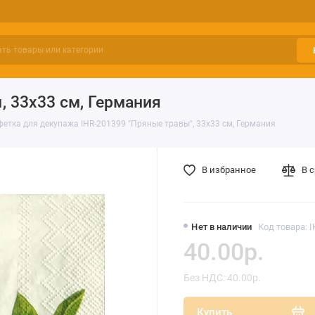
 33х33 см, Германия
етка для декупажа IHR-201399 "Пряные травы", 33х33 см, Германия
В избранное
В 
Нет в наличии
Код товара: 
40.00р.
Без НДС: 40.00р.
Купить