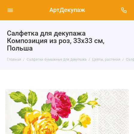
АртДекупаж
Салфетка для декупажа
Композиция из роз, 33х33 см,
Польша
Главная
Салфетки бумажные для декупажа
Цветы, растения
Салф