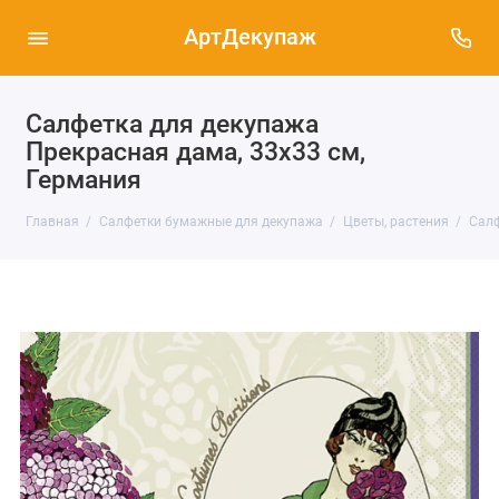
АртДекупаж
Салфетка для декупажа
Прекрасная дама, 33х33 см,
Германия
Главная
Салфетки бумажные для декупажа
Цветы, растения
Салф