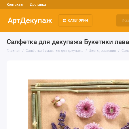
Контакты
Доставка
АртДекупаж
КАТЕГОРИИ
Салфетка для декупажа Букетики лава
Главная
Салфетки бумажные для декупажа
Цветы, растения
Салф