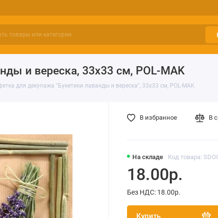
нды и вереска, 33х33 см, POL-MAK
етка для декупажа "Букетики лаванды и вереска", 33х33 см, POL-MAK
В избранное
В 
На складе
Код товара: SDO
18.00р.
Без НДС: 18.00р.
Купить