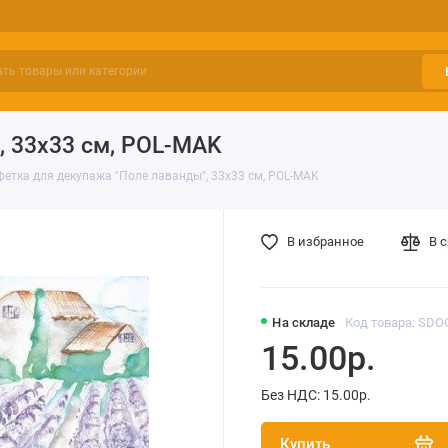
, 33х33 см, POL-MAK
етка для декупажа "Поле лаванды", 33х33 см, POL-MAK
В избранное
В 
На складе
Код товара: SDO
15.00р.
Без НДС: 15.00р.
Купить