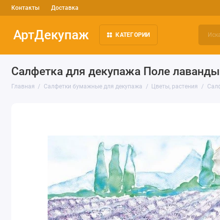
Контакты
Доставка
АртДекупаж
КАТЕГОРИИ
Салфетка для декупажа Поле лаванды
Главная
Салфетки бумажные для декупажа
Цветы, растения
Салф