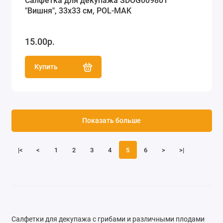
Салфетка для декупажа SDOG009801
"Вишня", 33х33 см, POL-MAK
15.00р.
Купить
Показать больше
|<
<
1
2
3
4
5
6
>
>|
Салфетки для декупажа с грибами и различными плодами