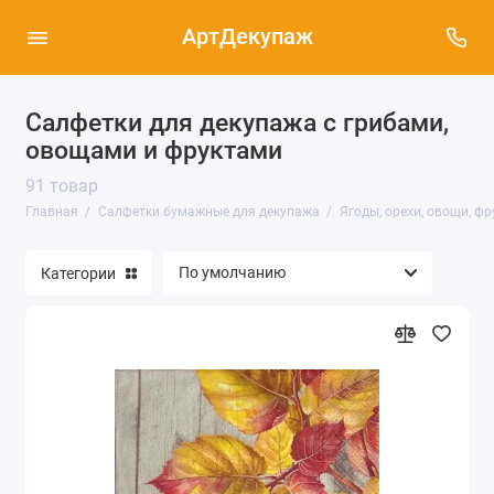
АртДекупаж
Салфетки для декупажа с грибами,
Новый год, Рождество (771)
овощами и фруктами
91 товар
Салфетки для декупажа - новые поступления
(133)
Главная
Салфетки бумажные для декупажа
Ягоды, орехи, овощи, фр
Салфетки новогодние - новое поступление
(139)
Категории
Пасхальная тема (103)
Салфетки Sagen Vintage Design, Норвегия
(109)
Узоры, орнаменты, фоны (241)
Ягоды, орехи, овощи, фрукты, грибы (91)