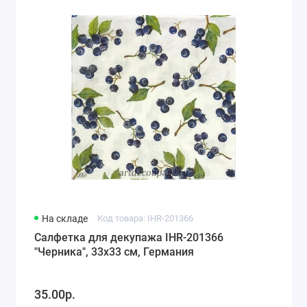
Города мира, путешествия (78)
Морская тематика (66)
Любовь, свадьба (74)
Разное (63)
Детство, игрушки, рисунки для детей (118)
На складе
Код товара: IHR-201366
Салфетка для декупажа IHR-201366
"Черника", 33х33 см, Германия
35.00р.