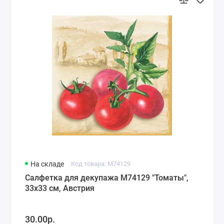
На складе
Код товара: M74129
Салфетка для декупажа M74129 "Томаты",
33х33 см, Австрия
30.00р.