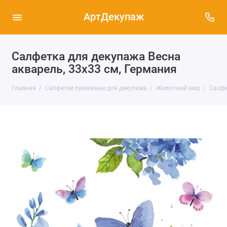
АртДекупаж
Салфетка для декупажа Весна
акварель, 33х33 см, Германия
Главная
Салфетки бумажные для декупажа
Животный мир
Салфе