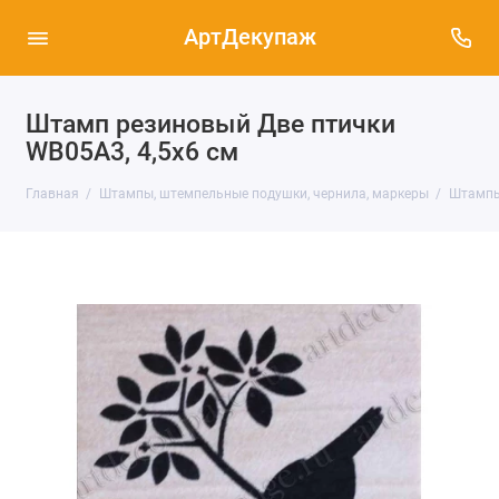
АртДекупаж
Штамп резиновый Две птички
WВ05A3, 4,5х6 см
Главная
Штампы, штемпельные подушки, чернила, маркеры
Штампы