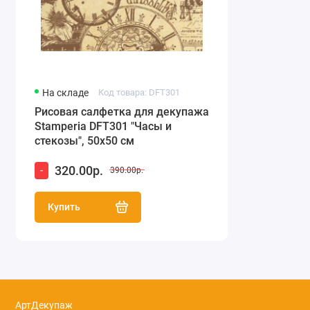
На складе
Код товара: DFT301
Рисовая салфетка для декупажа
Stamperia DFT301 "Часы и
стекозы", 50х50 см
320.00р.
-
390.00р.
Купить
АртДекупаж