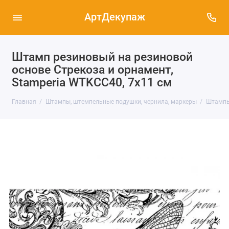
АртДекупаж
Штамп резиновый на резиновой
основе Стрекоза и орнамент,
Stamperia WTKCC40, 7х11 см
Главная
Штампы, штемпельные подушки, чернила, маркеры
Штампы