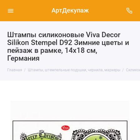
АртДекупаж
Штампы силиконовые Viva Decor
Silikon Stempel D92 Зимние цветы и
пейзаж в рамке, 14х18 см,
Германия
Главная
Штампы, штемпельные подушки, чернила, маркеры
Силико