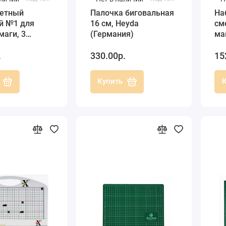
етный
Палочка биговальная
На
й №1 для
16 см, Heyda
см
маги, 3
(Германия)
ма
 лезвия,
арт
.
330.00р.
15
HC
Купить