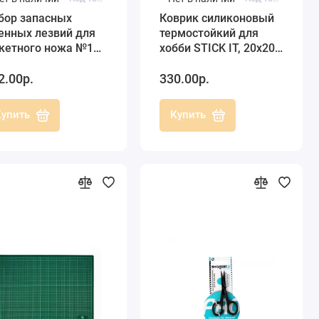
бор запасных
Коврик силиконовый
енных лезвий для
термостойкий для
кетного ножа №1
хобби STICK IT, 20х20
. XCU 255100, 5 шт.,
см
2.00р.
330.00р.
UT
Купить
Купить