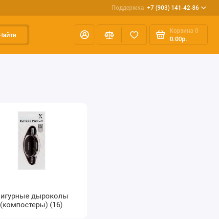
Поддержка
+7 (903) 141-42-86
Корзина
0
Найти
0.00р.
игурные дыроколы
(компостеры) (16)