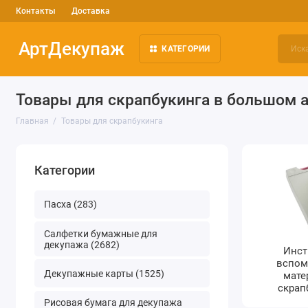
Контакты
Доставка
АртДекупаж
КАТЕГОРИИ
Товары для скрапбукинга в большом 
Главная
Товары для скрапбукинга
Категории
Пасха (283)
Салфетки бумажные для
декупажа (2682)
Инст
вспом
Декупажные карты (1525)
мате
скрап
Рисовая бумага для декупажа