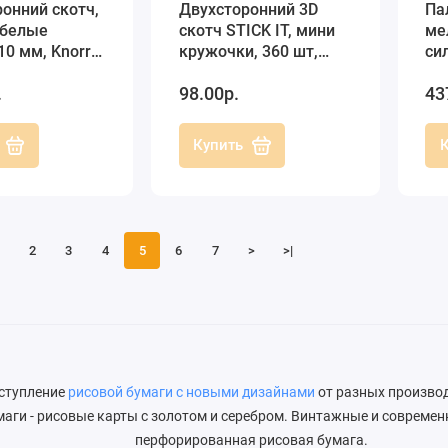
онний скотч,
Двухсторонний 3D
Па
 белые
скотч STICK IT, мини
ме
10 мм, Knorr
кружочки, 360 шт,
си
 (Германия)
Docafts
на
.
98.00р.
43
pra
Купить
2
3
4
5
6
7
>
>|
ступление
рисовой бумаги с новыми дизайнами
от разных произво
маги - рисовые карты с золотом и серебром. Винтажные и совреме
перфорированная рисовая бумага.