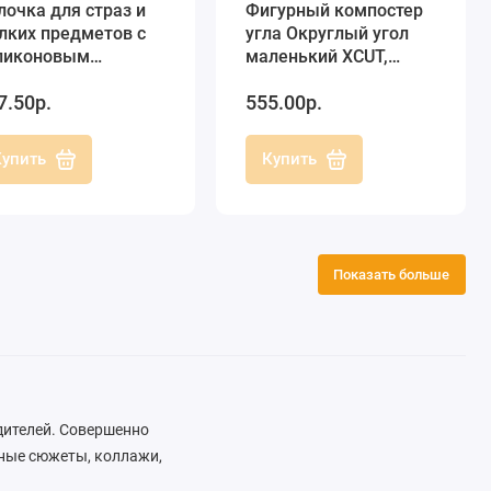
лочка для страз и
Фигурный компостер
лких предметов с
угла Округлый угол
ликоновым
маленький XCUT,
конечником, Knorr
DoCrafts
7.50р.
555.00р.
ndell
Купить
Купить
Показать больше
дителей. Совершенно
нные сюжеты, коллажи,