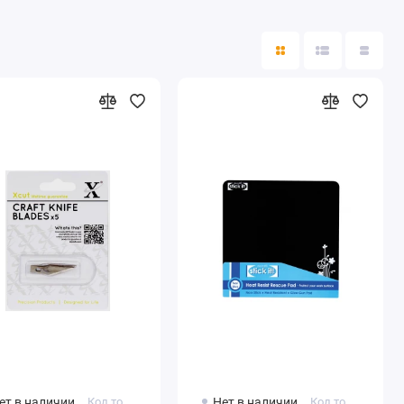
ет в наличии
Код товара: XCU255101
Нет в наличии
Код товара: STI8002