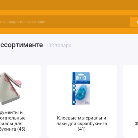
ассортименте
102 товара
рументы и
огательные
Клеевые материалы и
риалы для
лаки для скрапбукинга
Ф
букинга (45)
(41)