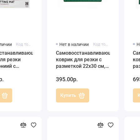
аличии
Код товара: XCU268431
Нет в наличии
Код товара: 8923400
Н
станавливающийся
Самовосстанавливающийся
Са
ля резки
коврик для резки с
ко
ниий с
разметкой 22х30 см,
ра
й А4,
Rayher (Германия)
Ra
р.
395.00р.
69
Купить