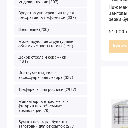
моделирование (207)
Нож мак
Средства универсальные для
цанговы
декоративных эффектов (337)
резки бу
запасных
Золочение (200)
510.00р
HCUT
Моделирующие структурные
Купить
объемные пасты и гели (150)
Декор стекла и керамики
(181)
Инструменты, кисти,
аксессуары для декора (337)
Трафареты для росписи (2987)
Миниатюрные предметы и
фигурки для объемных
композиций (70)
Бумага для скрапбукинга,
заготовки для открыток (277)