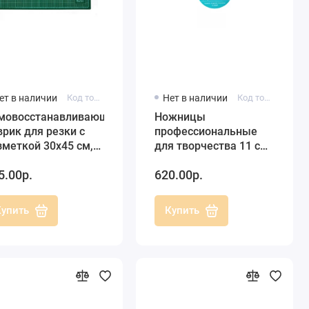
ет в наличии
Код товара: 8923500
Нет в наличии
Код товара: SPA45N
мовосстанавливающийся
Ножницы
врик для резки с
профессиональные
зметкой 30х45 см,
для творчества 11 см,
yher (Германия)
SHARPIST (Тайвань)
5.00р.
620.00р.
Купить
Купить