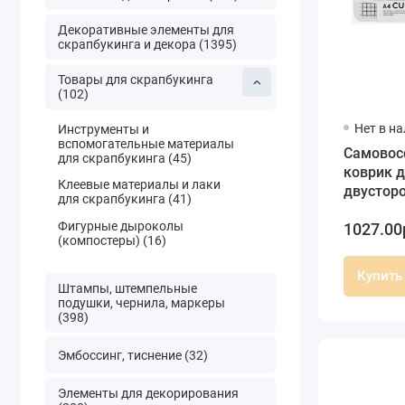
Декоративные элементы для
скрапбукинга и декора (1395)
Товары для скрапбукинга
(102)
Нет в н
Инструменты и
вспомогательные материалы
Самовос
для скрапбукинга (45)
коврик д
Клеевые материалы и лаки
двусторо
для скрапбукинга (41)
разметко
Фигурные дыроколы
1027.00
DoCrafts
(компостеры) (16)
Купить
Штампы, штемпельные
подушки, чернила, маркеры
(398)
Эмбоссинг, тиснение (32)
Элементы для декорирования