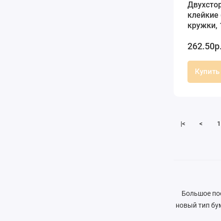
Двухстор
клейкие
кружки, 
prandell
262.50р
Купить
|<
<
1
Большое по
новый тип бу