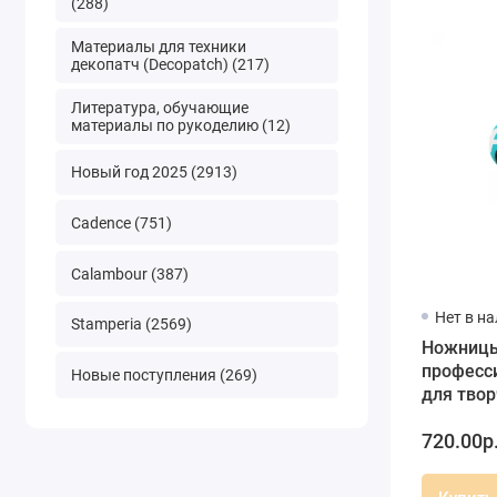
(288)
Материалы для техники
декопатч (Decopatch) (217)
Литература, обучающие
материалы по рукоделию (12)
Новый год 2025 (2913)
Cadence (751)
Calambour (387)
Нет в н
Stamperia (2569)
Ножниц
професс
Новые поступления (269)
для твор
см, SHA
720.00р
(Тайвань