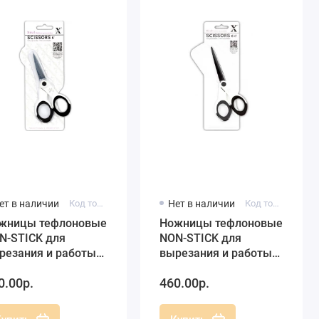
ет в наличии
Код товара: XCU255202
Нет в наличии
Код товара: XCU255203
жницы тефлоновые
Ножницы тефлоновые
N-STICK для
NON-STICK для
резания и работы
вырезания и работы
 скотчем, 5 дюймов,
со скотчем, 6,5
0.00р.
460.00р.
UT
дюйма, XCUT