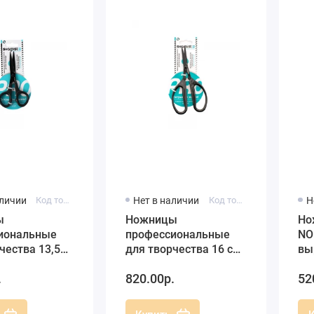
аличии
Код товара: SPA55N
Нет в наличии
Код товара: SPA65
Н
ы
Ножницы
Но
иональные
профессиональные
NO
чества 13,5
для творчества 16 см,
вы
RPIST
SHARPIST (Тайвань)
со
.
820.00р.
52
)
XC