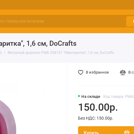
тка", 1,6 см, DoCrafts
)
Фигурный дырокол PMA 258101 "Маргаритка", 1,6 см, DoCrafts
В избранное
В 
На складе
Код товара: PMA
150.00р.
Без НДС: 150.00р.
Купить