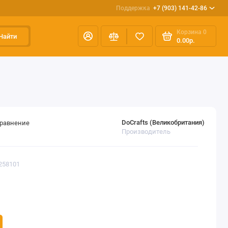
Поддержка
+7 (903) 141-42-86
Корзина
0
Найти
0.00р.
DoСrafts (Великобритания)
сравнение
Производитель
258101